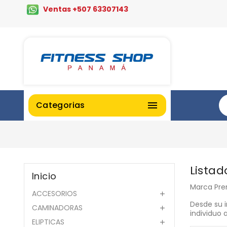
Ventas +507 63307143
Categorias

Listad
Inicio
Marca Pre
ACCESORIOS

Desde su i
CAMINADORAS

individuo 
ELIPTICAS
