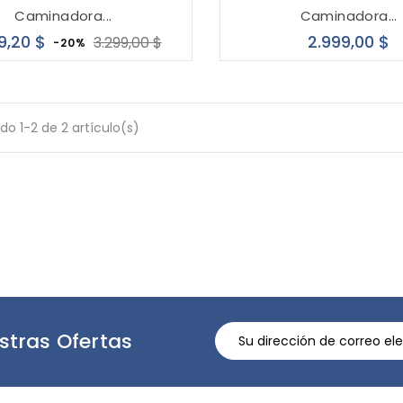
Caminadora...
Caminadora...
Precio
Precio
P
9,20 $
2.999,00 $
3.299,00 $
-20%
base
o 1-2 de 2 artículo(s)
stras Ofertas