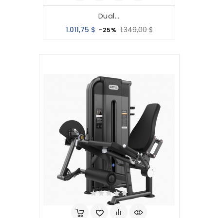
Dual...
Precio
Precio
1.011,75 $
1.349,00 $
-25%
base