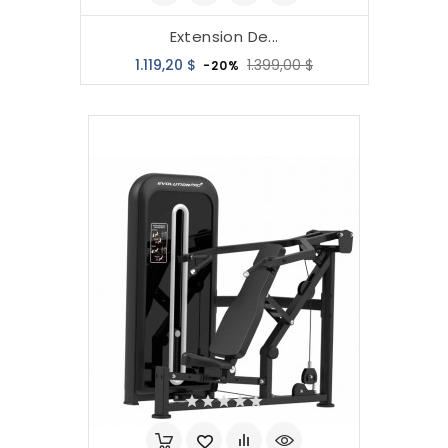
Extension De...
Precio
Precio
1.119,20 $
1.399,00 $
-20%
base