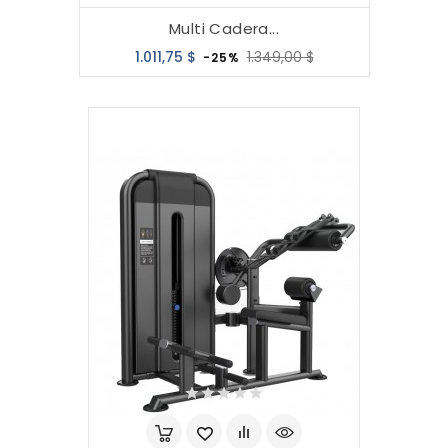
Multi Cadera...
Precio
Precio
1.011,75 $
1.349,00 $
-25%
base