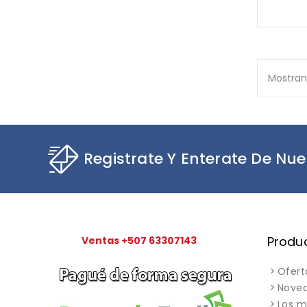
Mostrand
Registrate Y Enterate De Nue
Produ
Ventas +507 63307143
Ofert
Nove
Los m