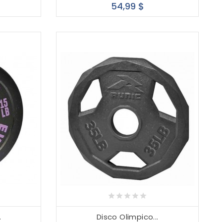
cio
Precio
54,99 $
.
Disco Olimpico...