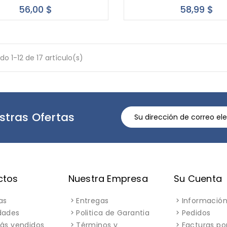
Precio
Pre
56,00 $
58,99 $
o 1-12 de 17 artículo(s)
stras Ofertas
ctos
Nuestra Empresa
Su Cuenta
as
Entregas
Información
dades
Politica de Garantia
Pedidos
ás vendidos
Términos y
Facturas po