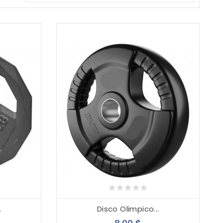
.
Disco Olimpico...
cio
Precio