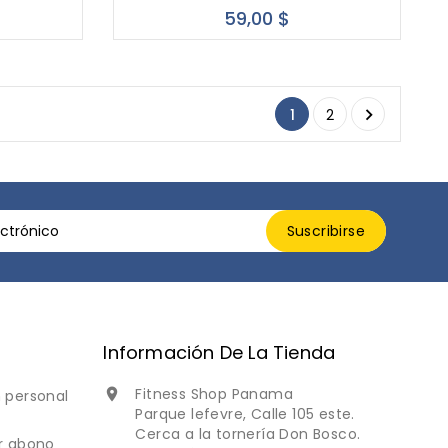
cio
Precio
59,00 $

1
2
Información De La Tienda
Fitness Shop Panama

 personal
Parque lefevre, Calle 105 este.
Cerca a la tornería Don Bosco.
r abono