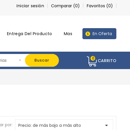
Iniciar sesión
Comparar (
0
)
Favoritos (
0
)
Entrega Del Producto
Mas
En Oferta
0
Buscar
CARRITO
r por:

Precio: de más bajo a más alto