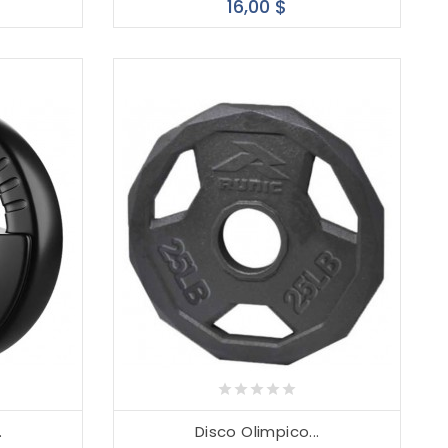
cio
Precio
16,00 $
.
Disco Olimpico...