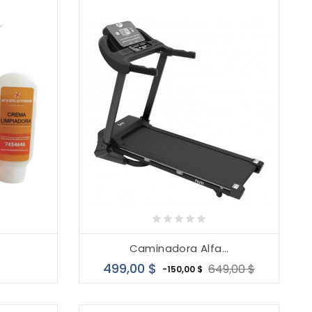
Caminadora Alfa...
cio
Precio
Precio
499,00 $
649,00 $
-150,00 $
base