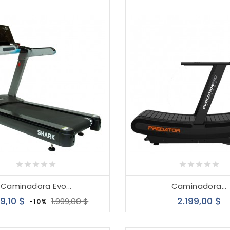
Caminadora Evo...
Caminadora...
Precio
Precio
P
99,10 $
2.199,00 $
1.999,00 $
-10%
base