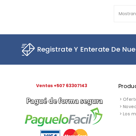
Mostrand
Registrate Y Enterate De Nue
Produ
Ventas +507 63307143
Ofert
Nove
Los m