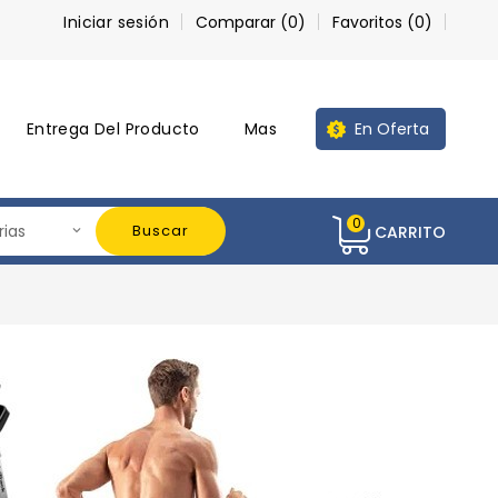
Iniciar sesión
Comparar (
0
)
Favoritos (
0
)
Entrega Del Producto
Mas
En Oferta
0
Buscar
CARRITO