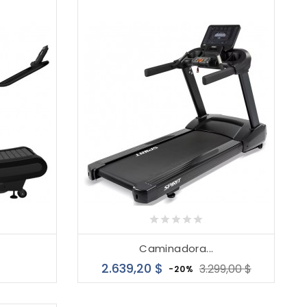
Caminadora...
recio
Precio
Precio
2.639,20 $
3.299,00 $
-20%
base